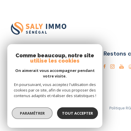
Restons 
SALY
IMMO SENEGAL
Comme beaucoup, notre site
utilise les cookies
+221 78.475.57.56
On aimerait vous accompagner pendant
contact@saly-immo-senegal.com
votre visite.
Centre Commercial Saly
En poursuivant, vous acceptez l'utilisation des
CENTER NGAPAROU
cookies par ce site, afin de vous proposer des
contenus adaptés et réaliser des statistiques !
Nos partenaires
Mentions légales
Admin
Politique R
PARAMÉTRER
TOUT ACCEPTER
© 2026 | Tous droits réservés