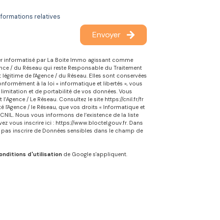
nformations relatives
Envoyer
chier informatisé par La Boite Immo agissant comme
gence / du Réseau qui reste Responsable du Traitement
 légitime de l'Agence / du Réseau. Elles sont conservées
formément à la loi « informatique et libertés », vous
 limitation et de portabilité de vos données. Vous
l’Agence / Le Réseau. Consultez le site
https://cnil.fr/fr
 l'Agence / le Réseau, que vos droits « Informatique et
CNIL. Nous vous informons de l’existence de la liste
z vous inscrire ici :
https://www.bloctel.gouv.fr
. Dans
e pas inscrire de Données sensibles dans le champ de
onditions d'utilisation
de Google s'appliquent.