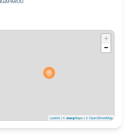
NGAPAROU
+
−
Leaflet
|
©
Maps
|
© OpenStreetMap
Jawg