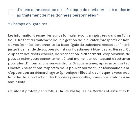
J'ai pris connaissance de la Politique de confidentialité et des i
au traitement de mes données personnelles *
* Champs obligatoires
Les informations recueillies sur ce formulaire sont enregistrées dans un fi
Sous-traitant du traitement pour la gestion de la clientèle/prospects de l'A
de vos Données personnelles. La base légale du traitement repose sur l'intérêt
jusqu'à demande de suppression et sont destinées à l'Agence / au Réseau. Con
disposez des droits d’accès, de rectification, d’effacement, d’opposition, de
pouvez retirer votre consentement à tout moment en contactant directement 
pour plus d’informations sur vos droits. Si vous estimez, après avoir contacté
Libertés » ne sont pas respectés, vous pouvez adresser une réclamation à la 
d'opposition au démarchage téléphonique « Bloctel », sur laquelle vous pouve
le cadre de la protection des Données personnelles, nous vous invitons à n
saisie libre.
Ce site est protégé par reCAPTCHA, les
Politiques de Confidentialité
et es
C