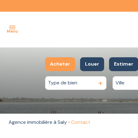
Menu
ACCUEIL
Acheter
Louer
Estimer
NOTRE
AGENCE
Type de bien
Ville
De l'ancien
à l'année
NOS
Du neuf
BIENS
De l'immo pro
À LA
VENTE
Agence immobilière à Saly
Contact
NOS BIENS
À LA