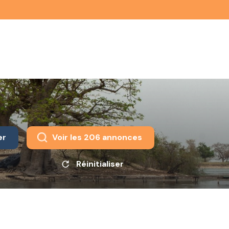
er
Voir les
206
annonces
Réinitialiser