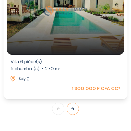
Villa 6 pièce(s)
5 chambre(s)
270 m²
Saly ()
1 300 000 F CFA CC*