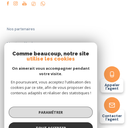
Nos partenaires
Mentions légales
Comme beaucoup, notre site
Admin
utilise les cookies
On aimerait vous accompagner pendant
Politique RGPD
votre visite.
En poursuivant, vous acceptez l'utilisation des
Appeler
Cookies
cookies par ce site, afin de vous proposer des
l'agent
contenus adaptés et réaliser des statistiques !
© 2026 | Tous droits réservés
PARAMÉTRER
Contacter
l'agent
Réalisé par
TOUT ACCEPTER