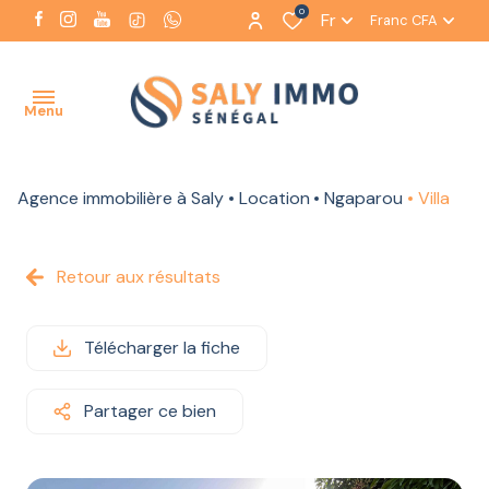
0
Fr
Franc CFA
Menu
Agence immobilière à Saly
Location
Ngaparou
Villa
ACCUEIL
NOTRE
Retour aux résultats
AGENCE
NOS
Télécharger la fiche
BIENS
À LA
VENTE
Partager ce bien
NOS BIENS
À LA