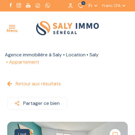
0
Fr
Franc CFA
Menu
Agence immobilière à Saly
Location
Saly
ACCUEIL
Appartement
NOTRE
AGENCE
Retour aux résultats
NOS
BIENS
Partager ce bien
À LA
VENTE
NOS BIENS
À LA
Loué