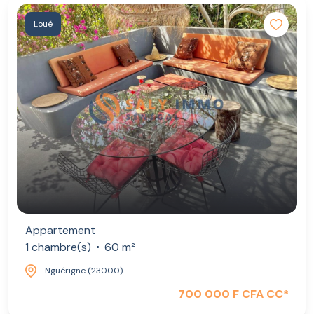
Loué
Appartement
1 chambre(s)
60 m²
Nguérigne (23000)
700 000 F CFA CC*