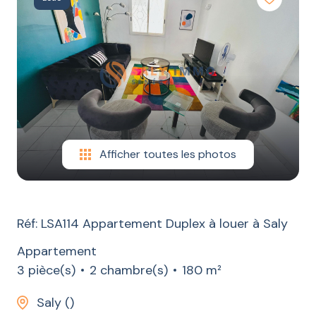
LOCATION
CONSTRUCTION
ESTIMATION
CONTACT
BLOG
Afficher toutes les photos
Réf: LSA114 Appartement Duplex à louer à Saly
Appartement
3 pièce(s)
2 chambre(s)
180 m²
Saly ()