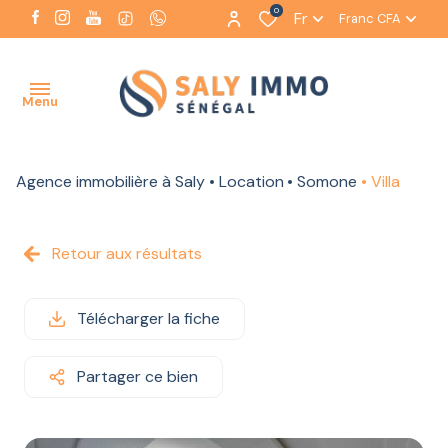
0
Fr
Franc CFA
Menu
Agence immobilière à Saly
Location
Somone
Villa
ACCUEIL
NOTRE
Retour aux résultats
AGENCE
NOS
Télécharger la fiche
BIENS
À LA
VENTE
Partager ce bien
NOS BIENS
À LA