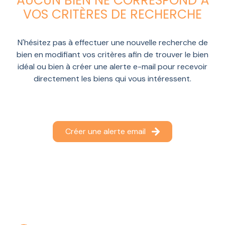
AUCUN BIEN NE CORRESPOND À
LOCATION
VOS CRITÈRES DE RECHERCHE
CONSTRUCTION
N'hésitez pas à effectuer une nouvelle recherche de
ESTIMATION
bien en modifiant vos critères afin de trouver le bien
CONTACT
idéal ou bien à créer une alerte e-mail pour recevoir
directement les biens qui vous intéressent.
BLOG
Créer une alerte email