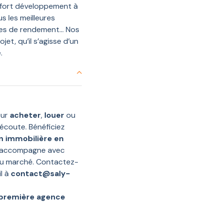
fort développement à
s les meilleures
les de rendement… Nos
et, qu’il s’agisse d’un
.
our
acheter
,
louer
ou
écoute. Bénéficiez
n immobilière en
s accompagne avec
 du marché. Contactez-
l à
contact@saly-
 première agence