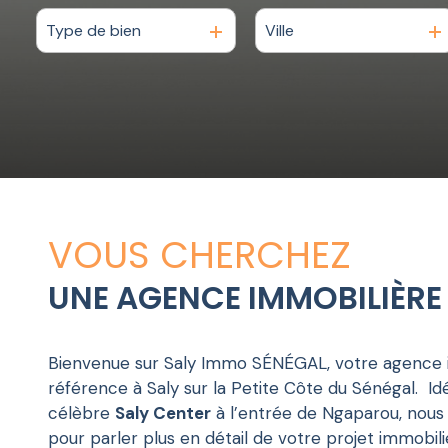
LOCATION
Type de bien
Ville
De l'ancien
à l'année
CONSTRUCTION
Du neuf
ESTIMATION
De l'immo pro
CONTACT
BLOG
VOUS CHERCHEZ
UNE AGENCE IMMOBILIÈRE 
Bienvenue sur Saly Immo SÉNÉGAL, votre agence 
référence à Saly sur la Petite Côte du Sénégal. I
célèbre
Saly Center
à l’entrée de Ngaparou, nous 
pour parler plus en détail de votre projet immobil