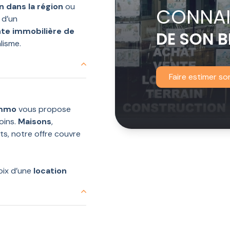
n dans la région
ou
CONNAI
 d’un
nte immobilière de
DE SON B
lisme.
Faire estimer so
Immo
vous propose
oins.
Maisons
,
s, notre offre couvre
hoix d’une
location