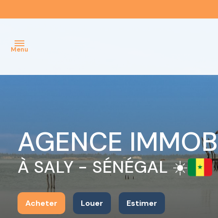
Menu
ACCUEIL
NOTRE
AGENCE
AGENCE IMMOBI
NOS
BIENS
À SALY - SÉNÉGAL ☀️
À LA
VENTE
NOS BIENS
Acheter
Louer
Estimer
À LA