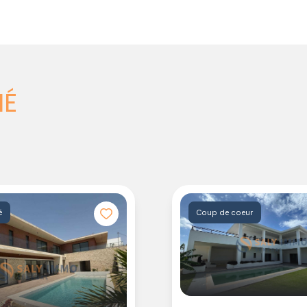
NÉ
é
Coup de coeur