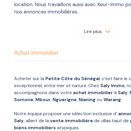
location. Nous travaillons aussi avec Keur-Immo p
nos annonces immobilières.
Notre équipe, dynamique et rigoureuse, se tient à 
Lire plus
disposition pour parler de votre envie de
terrain à
Somone ou de commerce à reprendre à Ngaparo
Si vous désirez vendre votre bien immobilier, vou
Achat immobilier
mieux tomber ! Notre emplacement stratégique à
d’avoir une visibilité sans égal sur la Petite Côte, 
acheteuse et sérieuse.
Acheter sur la
Petite Côte du Sénégal
, c’est faire le
exceptionnel, entre mer et nature. Chez
Saly Immo
, 
accompagnons dans votre
achat immobilier
à
Saly
,
Somone
,
Mbour
,
Nguerigne
,
Nianing
ou
Warang
.
Notre équipe propose une sélection exclusive d’
annon
Saly
, allant de la
vente immobilière
de villas haut de 
biens immobiliers
atypiques.