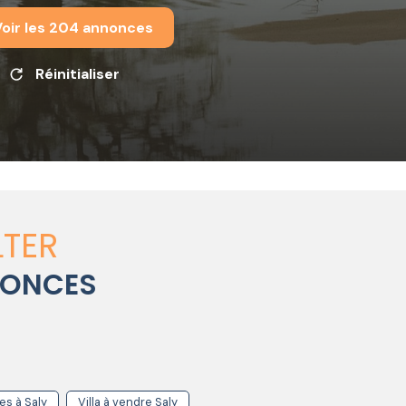
oir les
204
annonces
Réinitialiser
TER
NONCES
s à Saly
Villa à vendre Saly