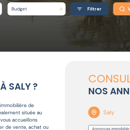
Budget
Filtrer
V
F CFA
F CFA
CONSUL
À SALY ?
NOS AN
immobilière de
Saly
déalement située au
vous accueillons
ier de vente, achat ou
Annonces immobilière