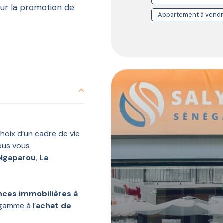
our la promotion de
Appartement à vendr
votre entière
 Saly, de maison à la
u !
s ne pouviez pas
 Saly vous permettra
auprès d’une clientèle
 choix d’un cadre de vie
nous vous
Ngaparou
,
La
ces immobilières à
gamme à l’
achat de