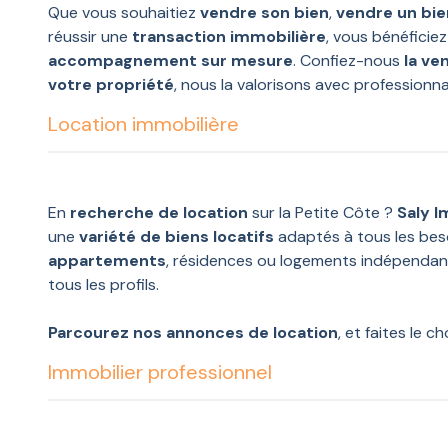
Que vous souhaitiez
vendre son bien
,
vendre un bie
réussir une
transaction immobilière
, vous bénéficiez
accompagnement sur mesure
. Confiez-nous
la ve
votre propriété
, nous la valorisons avec professionna
Location immobilière
En
recherche de location
sur la Petite Côte ?
Saly 
une
variété de biens locatifs
adaptés à tous les bes
appartements
, résidences ou logements indépendant
tous les profils.
Parcourez nos annonces de location
, et faites le c
immobilière
sécurisée, simple et rapide.
Immobilier professionnel