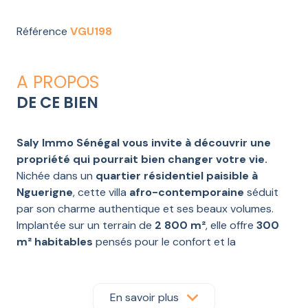
Référence
VGU198
A PROPOS
DE CE BIEN
Saly Immo Sénégal vous invite à découvrir une
propriété qui pourrait bien changer votre vie.
Nichée dans un
quartier résidentiel paisible à
Nguerigne
, cette villa
afro-contemporaine
séduit
par son charme authentique et ses beaux volumes.
Implantée sur un terrain de
2 800 m²
, elle offre
300
m² habitables
pensés pour le confort et la
convivialité.
La maison s’articule autour d’un
vaste séjour
lumineux
, d’une
cuisine fermée
, et d’un
bar central
En savoir plus
convivial
ouvert sur la
piscine
, créant un espace de