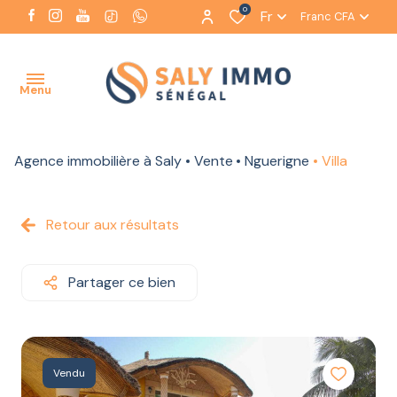
0
Fr
Franc CFA
Menu
Agence immobilière à Saly
Vente
Nguerigne
Villa
ACCUEIL
NOTRE
Retour aux résultats
AGENCE
NOS
Partager ce bien
BIENS
À LA
VENTE
NOS BIENS
Vendu
À LA