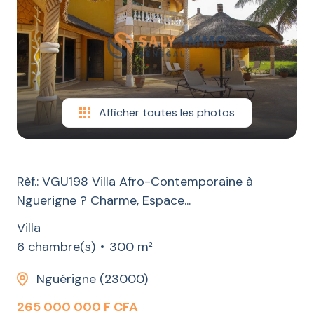
LOCATION
CONSTRUCTION
ESTIMATION
CONTACT
Afficher toutes les photos
BLOG
Rèf.: VGU198 Villa Afro-Contemporaine à
Nguerigne ? Charme, Espace...
Villa
6 chambre(s)
300 m²
Nguérigne (23000)
265 000 000 F CFA