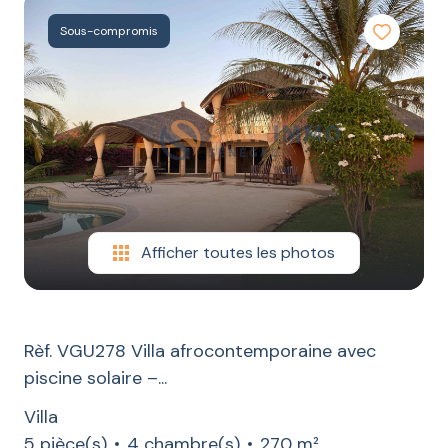
LOCATION
Sous-compromis
CONSTRUCTION
ESTIMATION
CONTACT
BLOG
Afficher toutes les photos
Rèf. VGU278 Villa afrocontemporaine avec
piscine solaire –...
Villa
5 pièce(s)
4 chambre(s)
270 m²