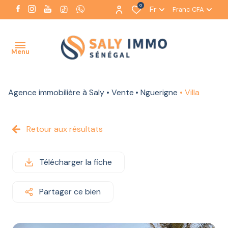
0
Fr
Franc CFA
Menu
Agence immobilière à Saly
Vente
Nguerigne
Villa
ACCUEIL
NOTRE
Retour aux résultats
AGENCE
NOS
Télécharger la fiche
BIENS
À LA
VENTE
Partager ce bien
NOS BIENS
À LA