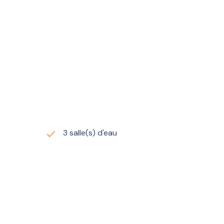
 agréable.Un espace de stationnement sécurisé pour un
ultiples possibilités.
résidence secondaire, pour profiter du cadre paisible de
3 salle(s) d'eau