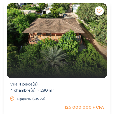
Villa 4 pièce(s)
4 chambre(s)
280 m²
Ngaparou (23000)
125 000 000 F CFA