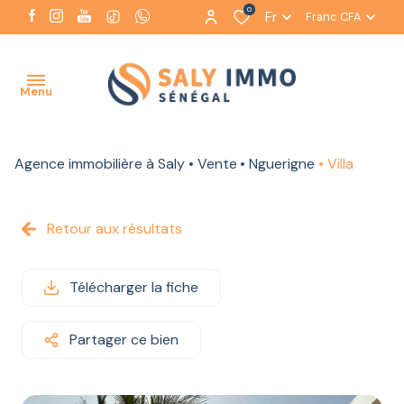
0
Fr
Franc CFA
Menu
Agence immobilière à Saly
Vente
Nguerigne
Villa
ACCUEIL
NOTRE
Retour aux résultats
AGENCE
NOS
Télécharger la fiche
BIENS
À LA
VENTE
Partager ce bien
NOS BIENS
À LA