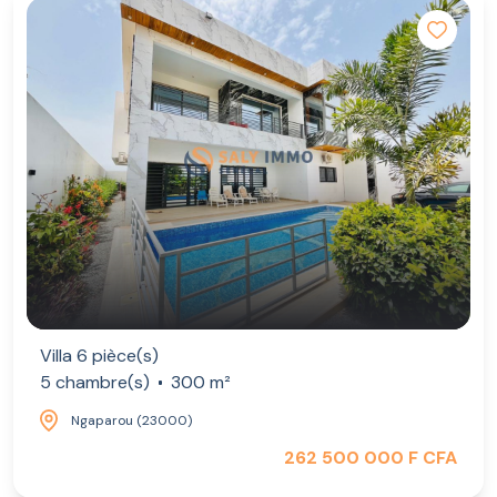
une maison familiale ou un investissement patrimonial
sécurisé.
Prix de vente: 455 822 €.
Villa 6 pièce(s)
5 chambre(s)
300 m²
Ngaparou (23000)
262 500 000 F CFA