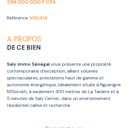
299 000 000 F CFA
Référence
VGU414
A PROPOS
DE CE BIEN
Saly immo Sénégal
vous présente une propriété
contemporaine d’exception, alliant volumes
spectaculaires, prestations haut de gamme et
autonomie énergétique, idéalement située à Nguerigne
N’Diorokh, à seulement 300 mètres de La Tanière et à
5 minutes de Saly Center, dans un environnement
résidentiel calme et recherché.
Édifiée sur une parcelle paysagée de 1 400 m², cette
villa développe 320 m² habitables et offre une
architecture moderne aux lignes épurées, pensée