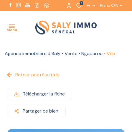
0
Fr
Franc CFA
Menu
Agence immobilière à Saly
Vente
Ngaparou
Villa
ACCUEIL
NOTRE
Retour aux résultats
AGENCE
NOS
Télécharger la fiche
BIENS
À LA
VENTE
Partager ce bien
NOS BIENS
À LA