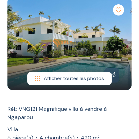
LOCATION
CONSTRUCTION
ESTIMATION
CONTACT
BLOG
Afficher toutes les photos
Rèf.: VNG121 Magnifique villa à vendre à
Ngaparou
Villa
5 pièce(s)
4 chambre(s)
420 m²