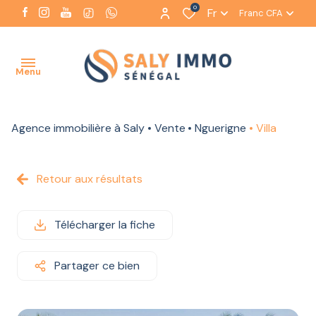
0
Fr
Franc CFA
Menu
Agence immobilière à Saly
Vente
Nguerigne
Villa
ACCUEIL
NOTRE
Retour aux résultats
AGENCE
NOS
Télécharger la fiche
BIENS
À LA
VENTE
Partager ce bien
NOS BIENS
À LA