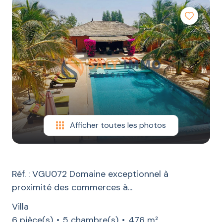
LOCATION
CONSTRUCTION
ESTIMATION
CONTACT
BLOG
Afficher toutes les photos
Réf. : VGU072 Domaine exceptionnel à
proximité des commerces à...
Villa
6 pièce(s)
5 chambre(s)
476 m²