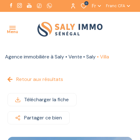
0
Fr
Franc CFA
Menu
Agence immobilière à Saly
Vente
Saly
Villa
ACCUEIL
NOTRE
Retour aux résultats
AGENCE
NOS
Télécharger la fiche
BIENS
À LA
VENTE
Partager ce bien
NOS BIENS
À LA