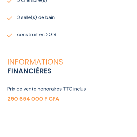
3 chambre(s)
443 000 €
pour une douceur de vivre qui se ressent
dès la première visite.
3 salle(s) de bain
construit en 2018
INFORMATIONS
FINANCIÈRES
Prix de vente honoraires TTC inclus
290 654 000 F CFA