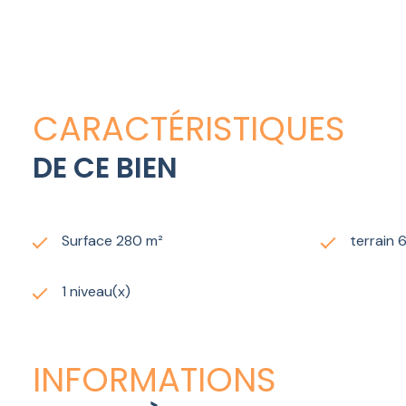
À l’extérieur, la propriété dévoile un
jardin verdoyant
or
espaces de vie et permet de profiter pleinement du clima
au quotidien.
Une villa élégante où
modernité, espace et qualité de
Prix de vente : 495 460 €.
CARACTÉRISTIQUES
DE CE BIEN
Surface 280 m²
terrain 
1 niveau(x)
INFORMATIONS