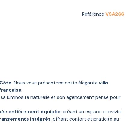
Référence
VSA266
 Côte.
Nous vous présentons cette élégante
villa
française
.
 sa luminosité naturelle et son agencement pensé pour
mée entièrement équipée
, créant un espace convivial
e rangements intégrés
, offrant confort et praticité au
et la vie familiale.