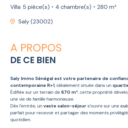
Villa
5 pièce(s)
4 chambre(s)
280 m²
Saly (23002)
A PROPOS
DE CE BIEN
Saly Immo Sénégal est votre partenaire de confiance
contemporaine R+1
, idéalement située dans un
quarti
Édifiée sur un terrain de
670 m²
, cette propriété déve
une vie de famille harmonieuse.
Dès l’entrée, un
vaste salon-séjour
s’ouvre sur une
cui
parfait pour recevoir et partager des moments privilégié
quotidien.
À l’étage, les
chambres spacieuses
profitent d’une bell