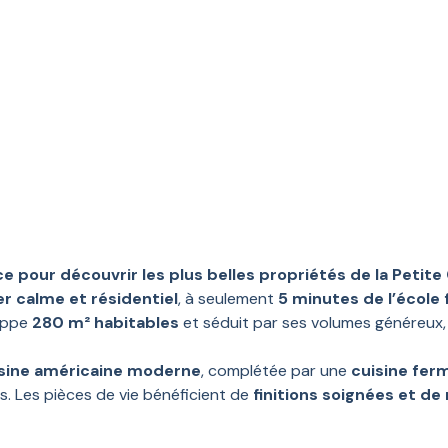
 pour découvrir les plus belles propriétés de la Petite
er calme et résidentiel
, à seulement
5 minutes de l’école 
loppe
280 m² habitables
et séduit par ses volumes généreux,
sine américaine moderne
, complétée par une
cuisine fer
s. Les pièces de vie bénéficient de
finitions soignées et d
e luminosité et d’une atmosphère paisible, idéale pour le repos 