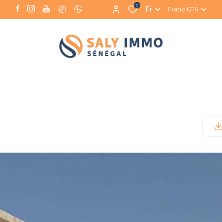
0
Fr
Franc CFA