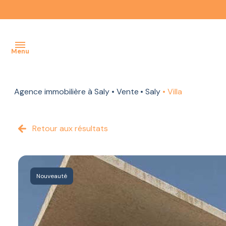
Menu
Agence immobilière à Saly
Vente
Saly
Villa
ACCUEIL
NOTRE
Retour aux résultats
AGENCE
NOS
BIENS
À LA
Nouveauté
VENTE
NOS BIENS
À LA