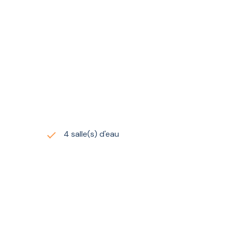
a détente. Une
grande terrasse aménagée
prolonge les
rdien et d’un pisciniste
, assurent sérénité et confort
4 salle(s) d'eau