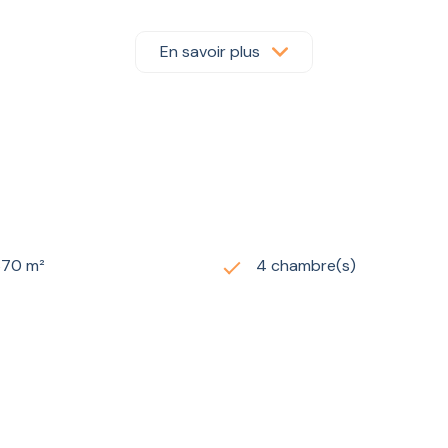
ganisé autour d’une
piscine privée
, véritable invitation à l
t ensoleillé. Un
double garage
, ainsi que la présence d’un
ga
En savoir plus
 vie
se rencontrent harmonieusement.
670 m²
4 chambre(s)