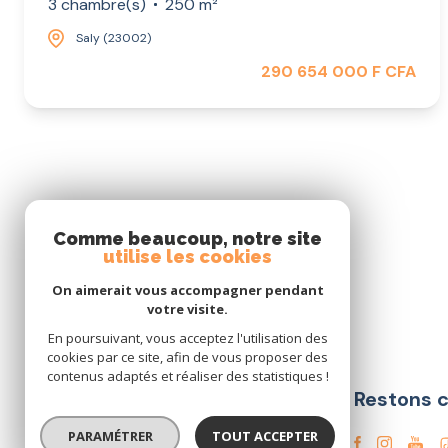
3 chambre(s)
250 m²
Saly (23002)
290 654 000 F CFA
Comme beaucoup, notre site
utilise les cookies
On aimerait vous accompagner pendant
votre visite.
En poursuivant, vous acceptez l'utilisation des
cookies par ce site, afin de vous proposer des
contenus adaptés et réaliser des statistiques !
Restons 
SALY
IMMO SENEGAL
PARAMÉTRER
TOUT ACCEPTER
+221 78.475.57.56