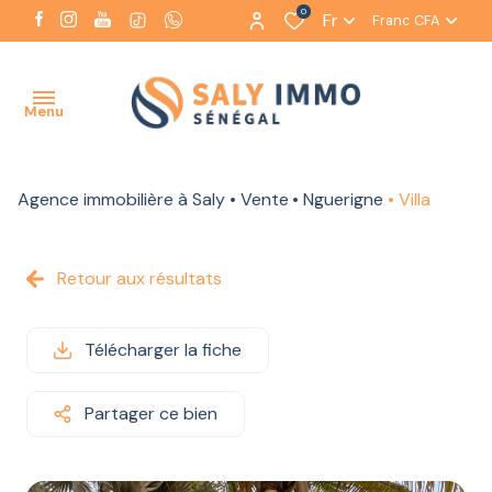
0
Fr
Franc CFA
Menu
Agence immobilière à Saly
Vente
Nguerigne
Villa
ACCUEIL
NOTRE
Retour aux résultats
AGENCE
NOS
Télécharger la fiche
BIENS
À LA
VENTE
Partager ce bien
NOS BIENS
À LA